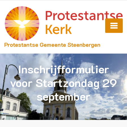
Protestantse Gemeente Steenbergen
Inschrijfformulier
voor Startzondag 29
september