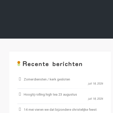
R
ecente berichten
Zomerdiensten / kerk gesloten
juli 18, 2026
Hoogtij rolling high tea 23 augustus
juli 18, 2026
14 mei vieren we dat bijzondere christelijke feest: