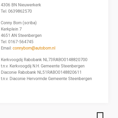
4306 BN Nieuwerkerk
Tel. 0639862570
Conny Bom (scriba)
Kerkplein 7
4651 AN Steenbergen
Tel. 0167-564745
Email:
connybom@autobom.nl
Kerkvoogdij Rabobank NL73RABO0148820700
t.n.v. Kerkvoogdij N.H. Gemeente Steenbergen
Diaconie Rabobank NL51RABO0148820611
t.n.v. Diaconie Hervormde Gemeente Steenbergen