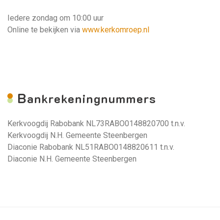
Iedere zondag om 10:00 uur
Online te bekijken via
www.kerkomroep.nl
B
ankrekeningnummers
Kerkvoogdij Rabobank NL73RABO0148820700 t.n.v.
Kerkvoogdij N.H. Gemeente Steenbergen
Diaconie Rabobank NL51RABO0148820611 t.n.v.
Diaconie N.H. Gemeente Steenbergen