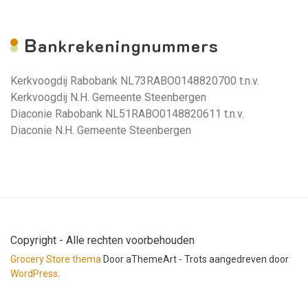
B
ankrekeningnummers
Kerkvoogdij Rabobank NL73RABO0148820700 t.n.v.
Kerkvoogdij N.H. Gemeente Steenbergen
Diaconie Rabobank NL51RABO0148820611 t.n.v.
Diaconie N.H. Gemeente Steenbergen
Copyright - Alle rechten voorbehouden
Grocery Store thema
Door aThemeArt - Trots aangedreven door
WordPress
.