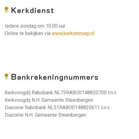
K
erkdienst
Iedere zondag om 10:00 uur
Online te bekijken via
www.kerkomroep.nl
B
ankrekeningnummers
Kerkvoogdij Rabobank NL73RABO0148820700 t.n.v.
Kerkvoogdij N.H. Gemeente Steenbergen
Diaconie Rabobank NL51RABO0148820611 t.n.v.
Diaconie N.H. Gemeente Steenbergen