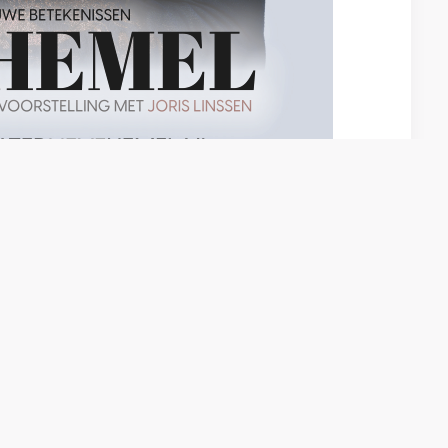
Volgend artikel
Youth for Christ , uitnodiging 10 April