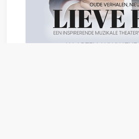
Vorig artikel
Uitnodiging gezamelijke dienst
Brabantse Wal gemeenten zondag 22