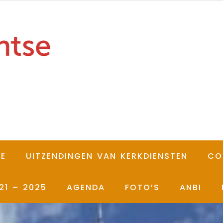
IE
UITZENDINGEN VAN KERKDIENSTEN
CO
21 – 2025
AGENDA
FOTO’S
ANBI