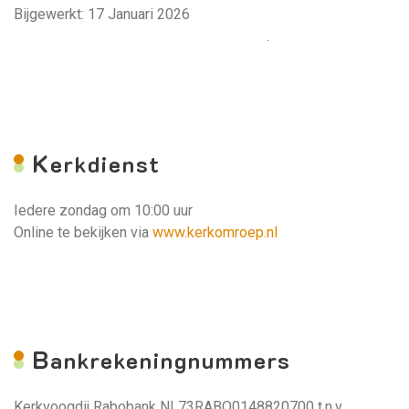
Bijgewerkt: 17 Januari 2026
Deze tekst wordt weergegeven in rood.
.
K
erkdienst
Iedere zondag om 10:00 uur
Online te bekijken via
www.kerkomroep.nl
B
ankrekeningnummers
Kerkvoogdij Rabobank NL73RABO0148820700 t.n.v.