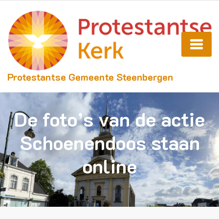
Protestantse Gemeente Steenbergen
De foto’s van de actie
Schoenendoos staan
online