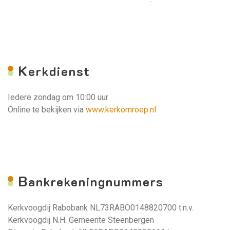
K
erkdienst
Iedere zondag om 10:00 uur
Online te bekijken via
www.kerkomroep.nl
B
ankrekeningnummers
Kerkvoogdij Rabobank NL73RABO0148820700 t.n.v.
Kerkvoogdij N.H. Gemeente Steenbergen