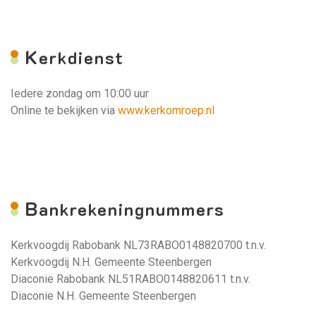
K
erkdienst
Iedere zondag om 10:00 uur
Online te bekijken via
www.kerkomroep.nl
B
ankrekeningnummers
Kerkvoogdij Rabobank NL73RABO0148820700 t.n.v.
Kerkvoogdij N.H. Gemeente Steenbergen
Diaconie Rabobank NL51RABO0148820611 t.n.v.
Diaconie N.H. Gemeente Steenbergen