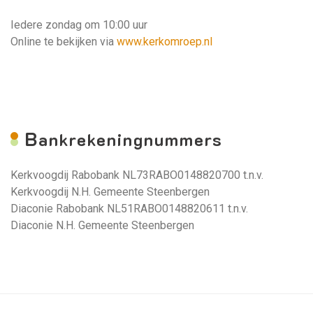
Iedere zondag om 10:00 uur
Online te bekijken via
www.kerkomroep.nl
B
ankrekeningnummers
Kerkvoogdij Rabobank NL73RABO0148820700 t.n.v.
Kerkvoogdij N.H. Gemeente Steenbergen
Diaconie Rabobank NL51RABO0148820611 t.n.v.
Diaconie N.H. Gemeente Steenbergen